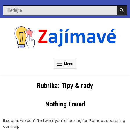
Skip
Search
to
for:
content
Zajímavé
Vše zajímavé na jednom místě
Menu
Rubrika:
Tipy & rady
Nothing Found
It seems we can’t find what you’re looking for. Perhaps searching
can help.